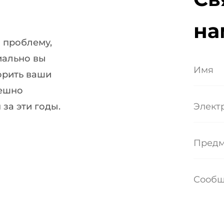
на
 проблему,
иально вы
орить ваши
пешно
 за эти годы.