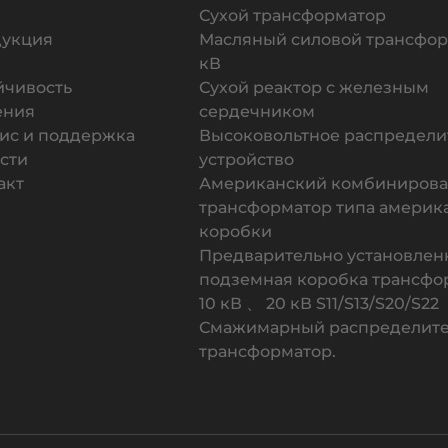
Сухой трансформатор
укция
Масляный силовой трансфор
кВ
йчивость
Сухой реактор с железным
ения
сердечником
ис и поддержка
Высоковольтное распредели
сти
устройство
акт
Американский комбиниров
трансформатор типа америк
коробки
Предварительно установлен
подземная коробка трансфо
10 кВ 、 20 кВ S11/S13/S20/S22
Смажимарный распределит
трансформатор.