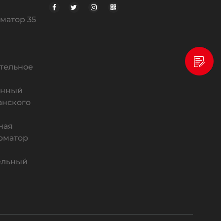
матор 35
тельное
анный
анского
ная
рматор
ельный