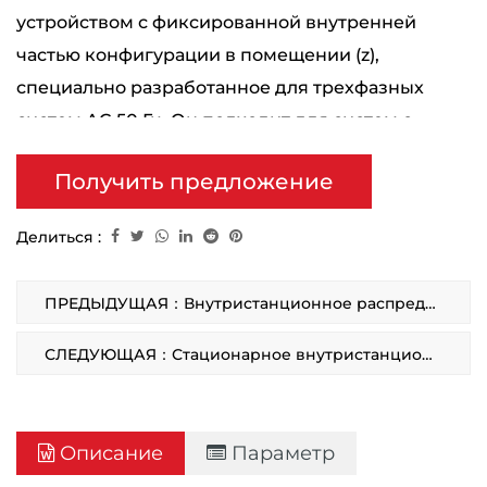
устройством с фиксированной внутренней
частью конфигурации в помещении (z),
специально разработанное для трехфазных
систем AC 50 Гц. Он подходит для систем с
номинальным напряжением 3,6 кВ, 7,2 кВ и 12
Получить предложение
кВ, особенно для получения и распределения
электрической энергии в отдельных автобусных
Делиться :
и одно шинорированных системах, с
возможностью получения в отдельную шину с
ПРЕДЫДУЩАЯ：Внутристанционное распределительное устройство кольцевой сети переменного тока в металлическом корпусе
обходными и двойными конструкциями шины.
Этот распределитель является идеальным
СЛЕДУЮЩАЯ：Стационарное внутристанционное распределительное устройство переменного тока в металлическом корпусе боксового типа со степенью защиты IP2X
выбором для помещений, требующих частых
операций.
Описание
Параметр